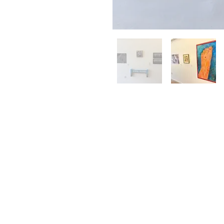
ATIVIDADES
> Editais
> Programa de con
ateliê
> Programa de resid
> Programa exposit
> Programa de pesq
contemporânea
> Cursos