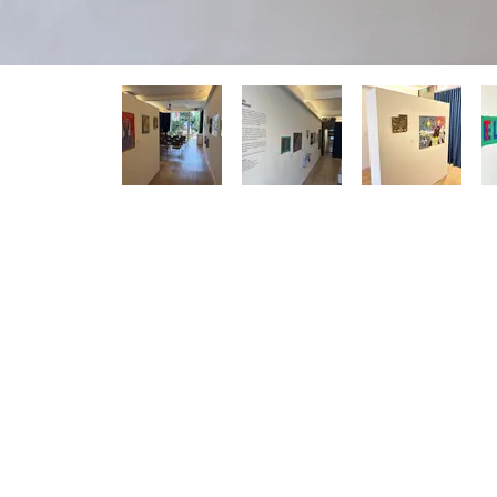
A REMANSO
> Espaços
cessão de
> Estrutura institucional
> Transparência
ência artística
> Parceiros
ivo
> Perguntas frequentes
uisa em arte
> Entre em contato
> Propostas para nós