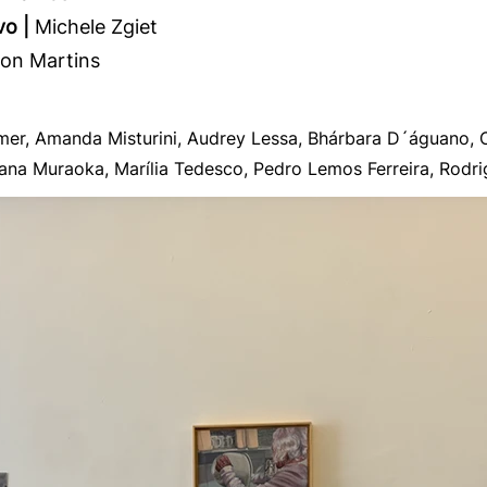
o |
Michele Zgiet
ton Martins
imer, Amanda Misturini, Audrey Lessa, Bhárbara D´águano, C
na Muraoka, Marília Tedesco, Pedro Lemos Ferreira, Rodrigo