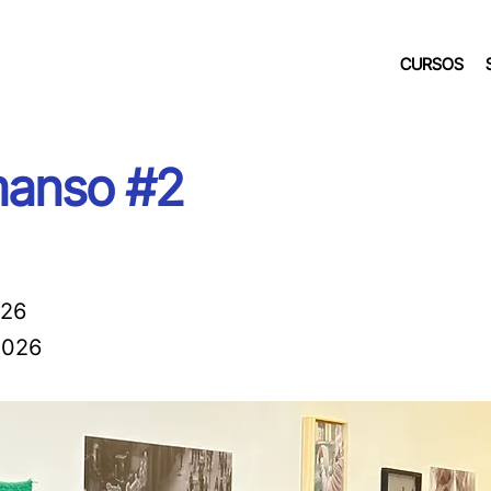
CURSOS
manso #2
026
2026