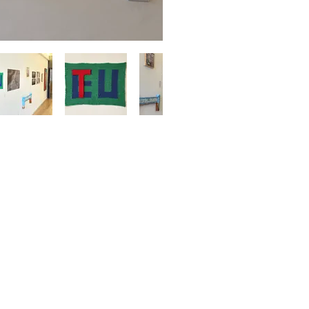
COMUNIDADE
> Seja um apoiador
> Aluguel de salas
> Fluxo Remanso
> Loja FiO
> Café Musa Velutina