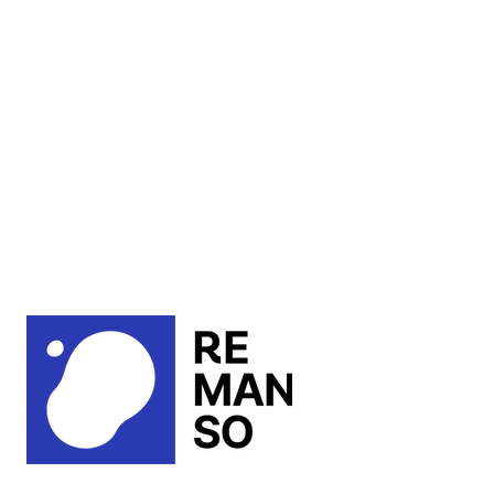
VISITE
> Como chegar?
> Acessibilidade
> Política de visitação
> Programe-se