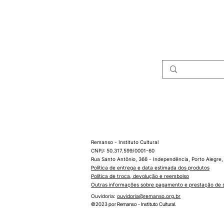
> Exposições pass
> Artistas
Remanso - Instituto Cultural
CNPJ: 50.317.599/0001-60
Rua Santo Antônio, 366 - Independência, Porto Alegre,
Política de entrega e data estimada dos produtos
Política de troca, devolução e reembolso
Outras informações sobre pagamento e prestação de 
Ouvidoria:
ouvidoria@remanso.org.br
©2023 por Remanso - Instituto Cultural.