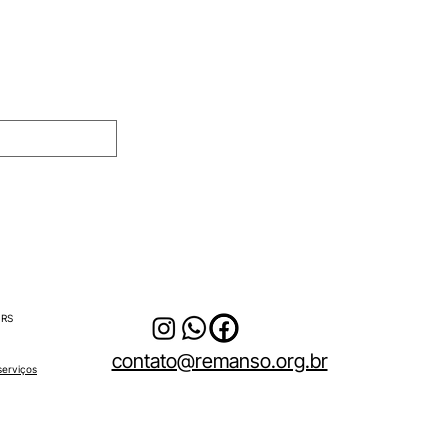
adas
 RS
contato@remanso.org.br
serviços