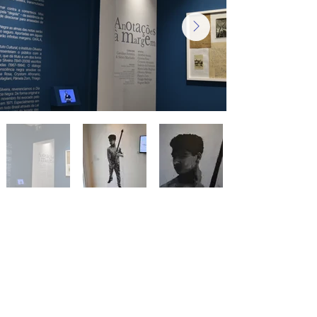
ATIVIDADES
> Editais
> Programa de concessão de ateliê
> Programa de residência artística
> Programa expositivo
> Programa de pesquisa em arte