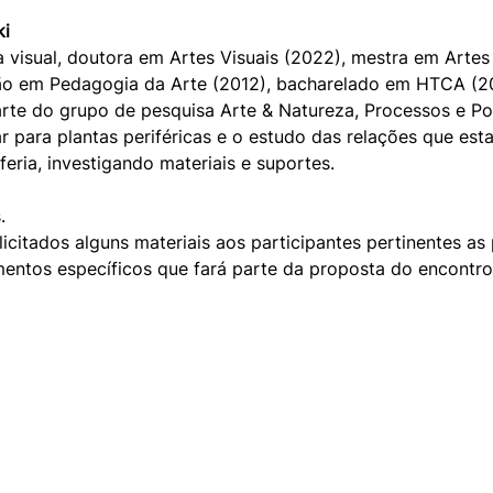
ki
a visual, doutora em Artes Visuais (2022), mestra em Artes
ão em Pedagogia da Arte (2012), bacharelado em HTCA (20
rte do grupo de pesquisa Arte & Natureza, Processos e Po
r para plantas periféricas e o estudo das relações que est
feria, investigando materiais e suportes. 
.
icitados alguns materiais aos participantes pertinentes as
entos específicos que fará parte da proposta do encontro, 
A REMANSO
> Espaços
cessão de
> Estrutura institucional
> Transparência