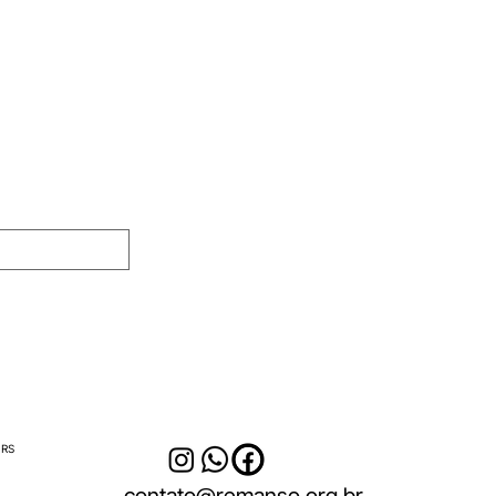
ência artística
> Parceiros
ivo
> Perguntas frequentes
uisa em arte
> Entre em contato
> Propostas para nós
adas
 RS
contato@remanso.org.br