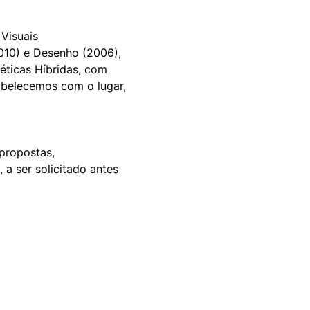
 Visuais
10) e Desenho (2006), 
éticas Híbridas, com 
abelecemos com o lugar, 
 propostas,
a ser solicitado antes 
COMUNIDADE
> Seja um apoiador
> Aluguel de salas
> Fluxo Remanso